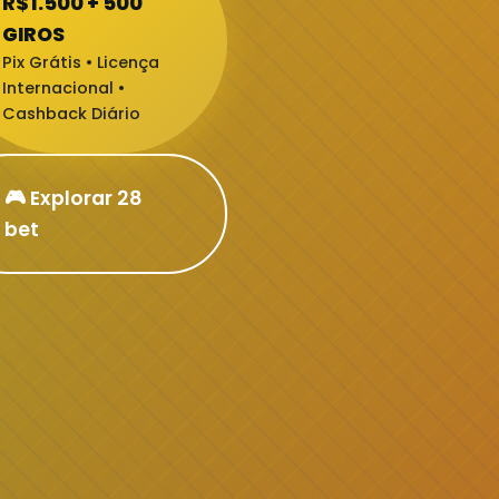
R$1.500 + 500
GIROS
Pix Grátis • Licença
Internacional •
Cashback Diário
🎮 Explorar 28
bet