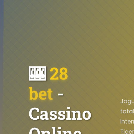
🎰
28
bet
-
Jogu
Cassino
tota
inte
Online
Tige