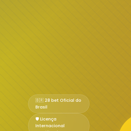
🇧🇷 28 bet Oficial do
Brasil
🛡️ Licença
Internacional