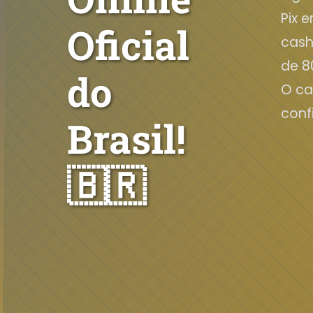
Pix 
Oficial
cash
de 8
do
O ca
confi
Brasil!
🇧🇷