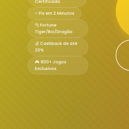
Certificada
⚡ Pix em 2 Minutos
🐅 Fortune
Tiger/Boi/Dragão
💰 Cashback de até
20%
🎮 800+ Jogos
Exclusivos