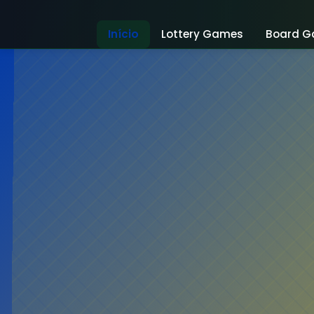
Início
Lottery Games
Board 