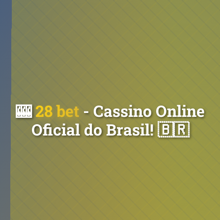
🎰
28 bet
- Cassino Online
Oficial do Brasil! 🇧🇷