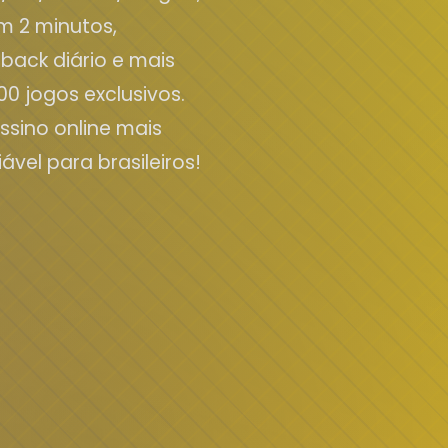
em 2 minutos,
back diário e mais
00 jogos exclusivos.
ssino online mais
ável para brasileiros!