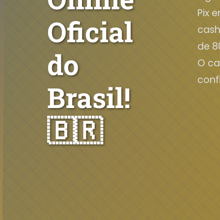
Pix 
Oficial
cash
de 8
do
O ca
confi
Brasil!
🇧🇷