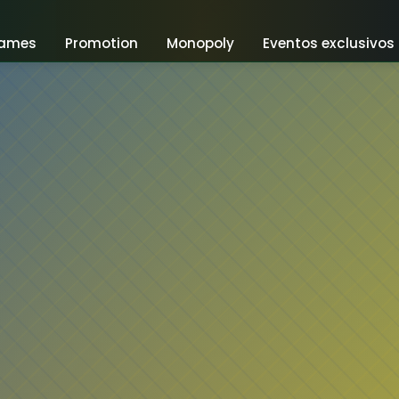
Games
Promotion
Monopoly
Eventos exclusivos