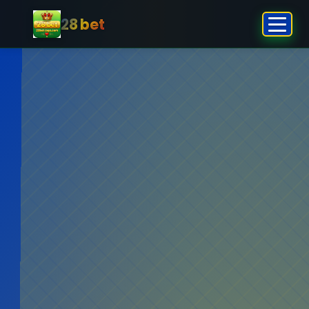
28 bet