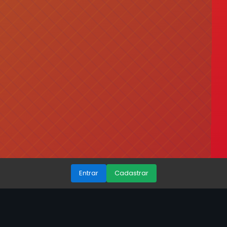
Entrar
Cadastrar