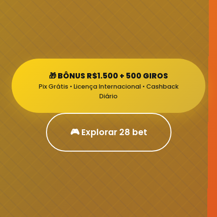
🎁 BÔNUS R$1.500 + 500 GIROS
Pix Grátis • Licença Internacional • Cashback
Diário
🎮 Explorar 28 bet