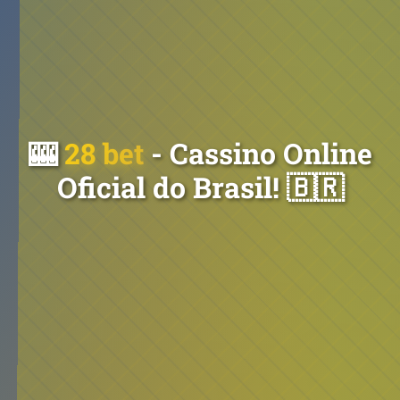
🎰
28 bet
- Cassino Online
Oficial do Brasil! 🇧🇷