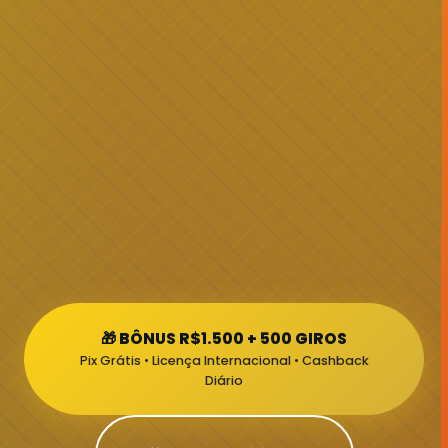
🎁 BÔNUS R$1.500 + 500 GIROS
Pix Grátis • Licença Internacional • Cashback
Diário