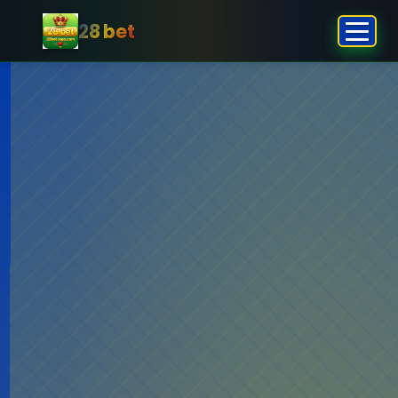
28 bet