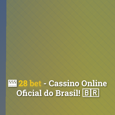
🎰
28 bet
- Cassino Online
Oficial do Brasil! 🇧🇷