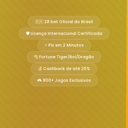
🇧🇷 28 bet Oficial do Brasil
🛡️ Licença Internacional Certificada
⚡ Pix em 2 Minutos
🐅 Fortune Tiger/Boi/Dragão
💰 Cashback de até 20%
🎮 800+ Jogos Exclusivos