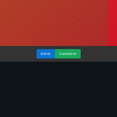
Entrar
Cadastrar