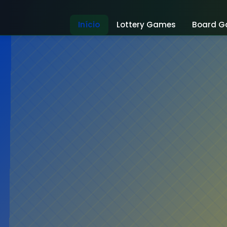
Início
Lottery Games
Board 