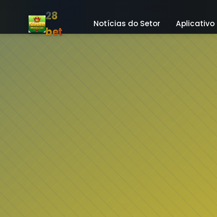
28
Notícias do Setor
Aplicativo
bet