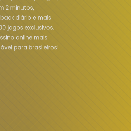
em 2 minutos,
back diário e mais
00 jogos exclusivos.
ssino online mais
ável para brasileiros!