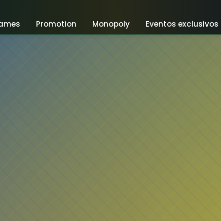
Games
Promotion
Monopoly
Eventos exclusivos