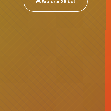
🎮 Explorar 28 bet