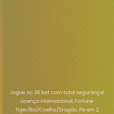
Jogue no 28 bet com total segurança!
Licença internacional, Fortune
Tiger/Boi/Coelho/Dragão, Pix em 2