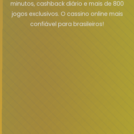
minutos, cashback diário e mais de 800
jogos exclusivos. O cassino online mais
confiável para brasileiros!