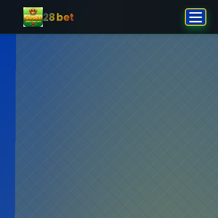
28 bet