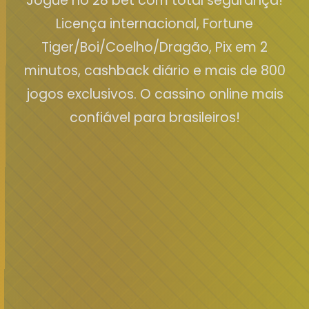
Jogue no 28 bet com total segurança!
Licença internacional, Fortune
Tiger/Boi/Coelho/Dragão, Pix em 2
minutos, cashback diário e mais de 800
jogos exclusivos. O cassino online mais
confiável para brasileiros!