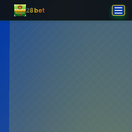
28 bet