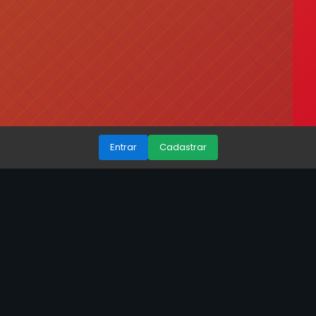
Entrar
Cadastrar